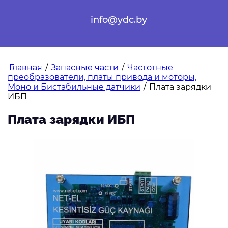
info@ydc.by
Главная
/
Запасные части
/
Частотные
преобразователи, платы привода и моторы,
Моно и Бистабильные датчики
/
Плата зарядки
ИБП
Плата зарядки ИБП